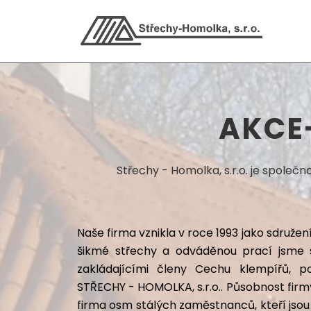
AKCE-
Střechy - Homolka, s.r.o. je společn
Naše firma vznikla v roce 1993 jako sdruže
šikmé střechy a odváděnou prací jsme s
zakládajícími členy Cechu klempířů,
STŘECHY - HOMOLKA, s.r.o.. Působnost firmy
firma osm stálých zaměstnanců, kteří jsou 