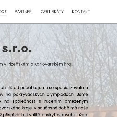
KCE
PARTNEŘI
CERTIFIKÁTY
KONTAKT
s.r.o.
ším v Plzeňském a Karlovarském kraji.
h. Již od počátku jsme se specializovali na
ěchy na pokrývačských olympiádách. Jsme
eme na společnost s ručením omezeným
arlovarského kraje. V současné době má naše
ž přispívá ke kvalitě poskytovaných služeb.