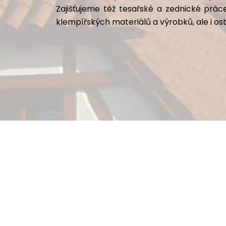
Zajišťujeme též tesařské a zednické pr
klempířských materiálů a výrobků, ale i os