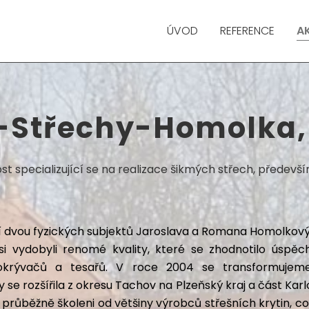
ÚVOD
REFERENCE
A
Střechy-Homolka, 
ost specializující se na realizace šikmých střech, předev
ní dvou fyzických subjektů Jaroslava a Romana Homolkovýc
i vydobyli renomé kvality, které se zhodnotilo úsp
 pokrývačů a tesařů. V roce 2004 se transformuj
 se rozšířila z okresu Tachov na Plzeňský kraj a část K
průběžně školeni od většiny výrobců střešních krytin, co