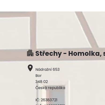
apartment
Střechy - Homolka, s
place
Nádražní 653
Bor
348 02
Česká republika
IČ: 26383721